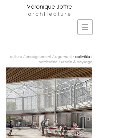
Véronique Joffre
a r c h i t e c t u r e
Veronique Joffre Architecte DPLG -
Agence d'architecture située au 23 rue
monplaisir à Toulouse -
v.joffre@orange.fr
-
05.61.32.81.68
culture
/
enseignement
/
logement
/
activités
/
patrimoine
/
urbain & paysage