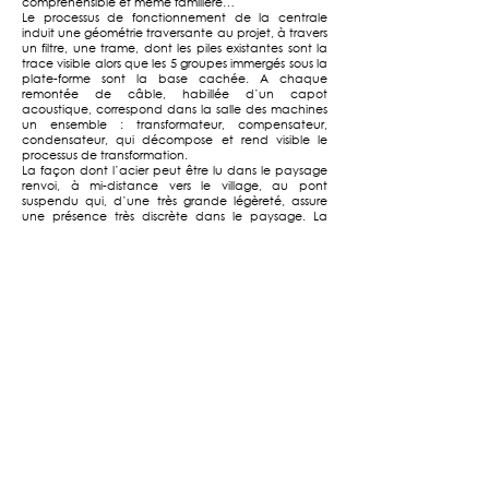
compréhensible et même familière…
Le processus de fonctionnement de la centrale
induit une géométrie traversante au projet, à travers
un filtre, une trame, dont les piles existantes sont la
trace visible alors que les 5 groupes immergés sous la
plate-forme sont la base cachée. A chaque
remontée de câble, habillée d’un capot
acoustique, correspond dans la salle des machines
un ensemble : transformateur, compensateur,
condensateur, qui décompose et rend visible le
processus de transformation.
La façon dont l’acier peut être lu dans le paysage
renvoi, à mi-distance vers le village, au pont
suspendu qui, d’une très grande légèreté, assure
une présence très discrète dans le paysage. La
technique du projet prolonge celle de la centrale :
la structure métallique vient supporter dans un
même vocabulaire de systèmes assemblés les
supports mobiles pour la manutention et ceux
pour l’entretien, les
dispositifs de ventilation naturelle.
Le plan de la couverture protège les installations et
par son ampleur, modifie les proportions de
l’ensemble. Il fait référence aux formes souples des
jetées, à la notion de courant, il évoque la légèreté
de flotter, parfois l’impression aérienne de s’envoler.
Au dessous, les façades ajourées alternent grilles de
ventilation et vitrage. Elles rendent possible au sens
commun la compréhension sans ambiguïté de la
fonction de l’ouvrage. Les vitrages de grande
dimension sont posés directement sur la charpente,
fixés par serrage grâce à des platines inox réalisées