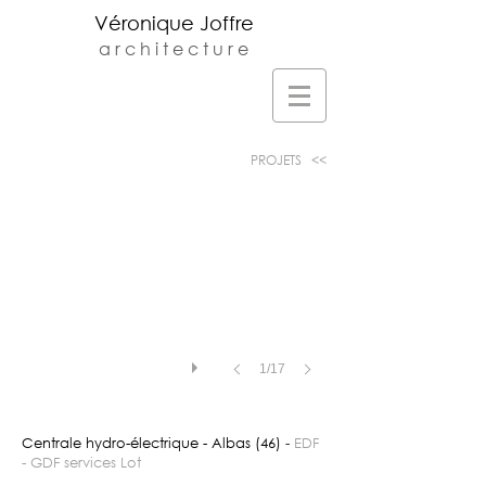
Véronique Joffre
a r c h i t e c t u r e
Veronique Joffre Architecte DPLG -
Agence d'architecture située au 23 rue
monplaisir à Toulouse -
v.joffre@orange.fr
-
05.61.32.81.68
PROJETS <<
1/17
Centrale hydro-électrique - Albas (46)
-
EDF
- GDF services Lot