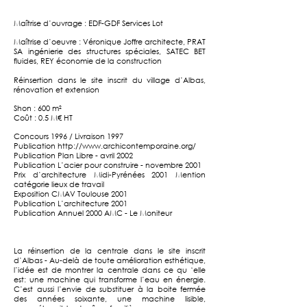
Maîtrise d’ouvrage : EDF-GDF Services Lot
Maîtrise d’oeuvre : Véronique Joffre architecte, PRAT
SA ingénierie des structures spéciales, SATEC BET
fluides, REY économie de la construction
Réinsertion dans le site inscrit du village d’Albas,
rénovation et extension
Shon : 600 m²
Coût : 0.5 M€ HT
Concours 1996 / Livraison 1997
Publication http://www.archicontemporaine.org/
Publication Plan Libre - avril 2002
Publication L’acier pour construire - novembre 2001
Prix d’architecture Midi-Pyrénées 2001 Mention
catégorie lieux de travail
Exposition CMAV Toulouse 2001
Publication L’architecture 2001
Publication Annuel 2000 AMC - Le Moniteur
La réinsertion de la centrale dans le site inscrit
d’Albas - Au-delà de toute amélioration esthétique,
l’idée est de montrer la centrale dans ce qu ‘elle
est: une machine qui transforme l’eau en énergie.
C’est aussi l’envie de substituer à la boite fermée
des années soixante, une machine lisible,