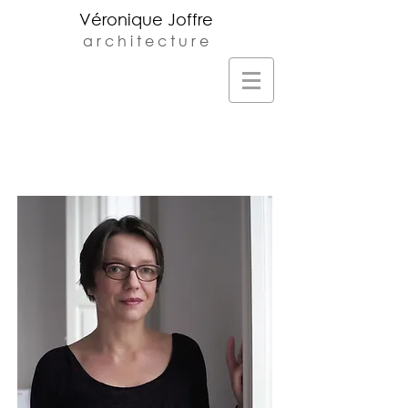
Véronique Joffre
a r c h i t e c t u r e
Veronique Joffre Architecte DPLG -
Agence d'architecture située au 23 rue
monplaisir à Toulouse -
v.joffre@orange.fr
-
05.61.32.81.68