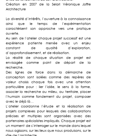
Création en 2007 de la Selarl Véronique Joffre
Architecture
La diversité d’intérêts, l’ouverture à la connaissance
ainsi que le temps de l’expérimentation
caractérisent son approche vers une pratique
ouverte.
Au sein de l’atelier chaque projet successif est une
expérience patiente menée avec un enjeu
constant de qualité d’exploration,
d’approfondissement, et de réalisation.
La réalité de chaque situation de projet est
envisagée comme point de départ de la
recherche.
Des lignes de force dans la démarche de
conception sont isolées comme des repères de
valeur choisis chaque fois avec une attention
particulière pour : lier l’idée, le sens à la forme,
associer la recherche au milieu, au territoire, placer
l’humain comme fondement du projet, composer
avec le déjà là…
L’atelier coordonne l’étude et la réalisation de
projets complexes pour lesquels des collaborations
précises et multiples sont organisées avec des
partenaires spécialistes impliqués. Chaque projet est
un moment de s’interroger sur le monde dans lequel
nous agissons, sur les lieux que nous produisons, sur le
rôle de l’architecte.