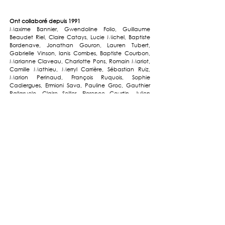
Ont collaboré depuis 1991
Maxime Bannier, Gwendoline Folio, Guillaume
Beaudet Riel, Claire Catays, Lucie Michel, Baptiste
Bordenave, Jonathan Gouron, Lauren Tubert,
Gabrielle Vinson, Ianis Combes, Baptiste Courbon,
Marianne Claveau, Charlotte Pons, Romain Mariot,
Camille Mathieu, Merryl Carrière, Sébastian Ruiz,
Marion Perinaud, François Ruquois, Sophie
Cadiergues, Ermioni Sava, Pauline Groc, Gauthier
Pallaruelo, Claire Seiller, Florence Courtin, Julien
Laban, Sara Oliveiro, Damien Guizard, Thomas
Quenault, Sébastien Nichèle, Marion Lacroix,
Jérémie Tournan, Aurélie Vendé, Eric Poucheret,
Cyril Coucoureux, Elena Kaigoradtseva, Graziella
Gonzo
Partenaires
Structure : Prat SA, Seti, 3J Technologie, Terrell, Nedd
Fluides : Satec, Occynergy, Technisphère, Becice,
Sete
Economie OPC : Alayrac, TSA, Carole Unassobiscay,
Ergo, Danobat, EEC
Conception lumière : Speeg & Michel
Ingénierie son et lumière : Vincent Taurisson