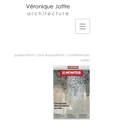
Véronique Joffre
a r c h i t e c t u r e
Veronique Joffre Architecte DPLG -
Agence d'architecture située au 23 rue
monplaisir à Toulouse -
v.joffre@orange.fr
-
05.61.32.81.68
publications
/
prix expositions
/
conférences
visites