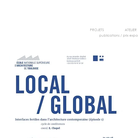
PROJETS
ATELIER
publications
/
prix expos