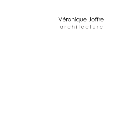
Véronique Joffre
a r c h i t e c t u r e