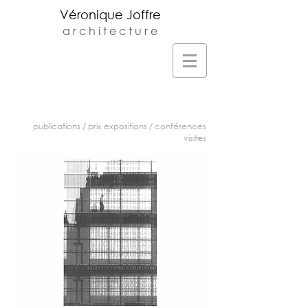
Véronique Joffre
a r c h i t e c t u r e
Veronique Joffre Architecte DPLG -
Agence d'architecture située au 23 rue
monplaisir à Toulouse -
v.joffre@orange.fr
-
05.61.32.81.68
publications
/
prix expositions
/
conférences
visites