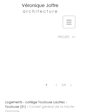
Véronique Joffre
a r c h i t e c t u r e
Veronique Joffre Architecte DPLG -
Agence d'architecture située au 23 rue
monplaisir à Toulouse -
v.joffre@orange.fr
-
05.61.32.81.68
PROJETS <<
1/4
Logements - collège Toulouse Lautrec -
Toulouse (31) -
Conseil général de la Haute-
Garonne