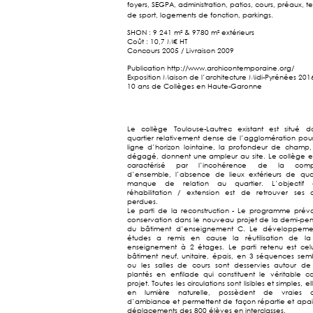
foyers, SEGPA, administration, patios, cours, préaux, te
de sport, logements de fonction, parkings.
SHON : 9 241 m² & 9780 m² extérieurs
Coût : 10,7 M€ HT
Concours 2005 / Livraison 2009
Publication
http://www.archicontemporaine.org/
Exposition Maison de l’architecture Midi-Pyrénées 2016
10 ans de Collèges en Haute-Garonne
Le collège Toulouse-Lautrec existant est situé 
quartier relativement dense de l’agglomération pour
ligne d’horizon lointaine, la profondeur de champ, 
dégagé, donnent une ampleur au site. Le collège es
caractérisé par l’incohérence de la compo
d’ensemble, l’absence de lieux extérieurs de qual
manque de relation au quartier. L’objectif
réhabilitation / extension est de retrouver ses q
perdues.
Le parti de la reconstruction - Le programme prévo
conservation dans le nouveau projet de la demi-pen
du bâtiment d’enseignement C. Le développeme
études a remis en cause la réutilisation de la
enseignement à 2 étages. Le parti retenu est cel
bâtiment neuf, unitaire, épais, en 3 séquences sem
ou les salles de cours sont desservies autour de
plantés en enfilade qui constituent le véritable 
projet. Toutes les circulations sont lisibles et simples, el
en lumière naturelle, possèdent de vraies qu
d’ambiance et permettent de façon répartie et apai
déplacements des 800 élèves en interclasses.