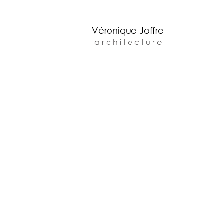
Véronique Joffre
a r c h i t e c t u r e