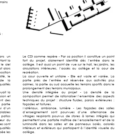
rrains
 :
dans un
Le CDI comme repère - Par sa position il constitue un point
tant la
fort du projet, clairement identifié dès l’entrée dans le
le ciel
collège. Il est aussi un point de vue sur le hall, les jardins, les
t alors
circulations intérieures, l’accès au collège et la cour de
sition
recréation.
ité, le
La cour ouverte et unitaire - Elle est vaste et variée. La
 de la
partie près de l’entrée est réservée aux activités plus
ualités
calmes, la partie au sud accueille les terrains sportifs dans le
prolongement des terrains municipaux.
yait la
Une densité intégrée au projet - La densité de la
sion et
composition permet de rationaliser l’ensemble des aspects
nt des
techniques du projet : structure fluides, parois extérieures :
 partie
façades et toitures.
ui d’un
Matériaux, ambiance, lumière - Les façades des salles
blables
d’enseignement sont pourvues d’une alternance de
 patios
vitrages respirants pourvus de stores à lames intégrés qui
cœur du
permettent une parfaite maîtrise de l’ensoleillement et de la
les sont
luminosité dans les salles et de panneaux isolés, colorés
alités
intérieurs et extérieurs qui participent à l’identité visuelle du
sée les
collège.