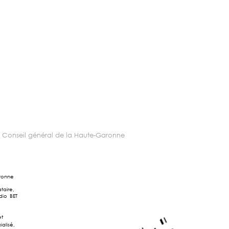
-
Conseil général de la Haute-Garonne
aronne
taire,
dio BET
et
alisé,