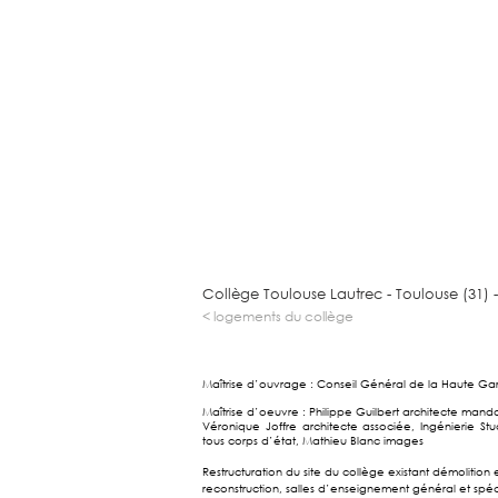
Collège Toulouse Lautrec - Toulouse (31) 
< logements du collège
Maîtrise d’ouvrage : Conseil Général de la Haute G
Maîtrise d’oeuvre : Philippe Guilbert architecte manda
Véronique Joffre architecte associée, Ingénierie Stu
tous corps d’état, Mathieu Blanc images
Restructuration du site du collège existant démolition 
reconstruction, salles d’enseignement général et spéci