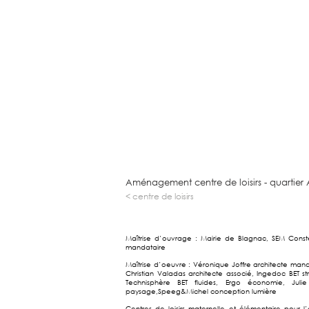
Aménagement centre de loisirs - quartier
< centre de loisirs
Maîtrise d’ouvrage : Mairie de Blagnac, SEM Conste
mandataire
Maîtrise d’oeuvre : Véronique Joffre architecte mand
Christian Valadas architecte associé, Ingedoc BET str
Technisphère BET fluides, Ergo économie, Julie
paysage,Speeg&Michel conception lumière
Centres de loisirs maternelle et élémentaire pour l’