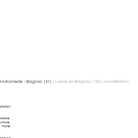
 Andromède - Blagnac (31) -
Mairie de Blagnac / SEM constellation
llation
ataire,
ucture,
 Poirel
accueil