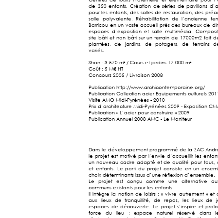
de 350 enfants. Création de séries de pavillons d’ac
pour les enfants, des salles de restauration, des préa
salle polyvalente. Réhabilitation de l’ancienne f
Barricou en un vaste accueil près des bureaux de dir
espaces d’exposition et salle multimédia. Composi
site bâti et non bâti sur un terrain de 17000m2 fait d
plantées, de jardins, de potagers, de terrains d
variés.
Shon : 3 570 m² / Cours et jardins 17 000 m²
Coût : 5 M€ HT
Concours 2005 / Livraison 2008
Publication
http://www.archicontemporaine.org/
Publication Collection acier Equipements culturels 201
Visite AMO Midi-Pyrénées - 2010
Prix d’architecture Midi-Pyrénées 2009 - Exposition C
Publication « L’acier pour construire » 2009
Publication Annuel 2008 AMC - Le Moniteur
Dans le développement programmé de la ZAC And
le projet est motivé par l’envie d’accueillir les enfa
un nouveau cadre adapté et de qualité pour tous, 
et enfants. Le parti du projet consiste en un ense
choix déterminants issus d’une réflexion d’ensemble.
Le projet est conçu comme une alternative aux
communs existants pour les enfants.
Il intègre la notion de loisirs : « vivre autrement » et
aux lieux de tranquillité, de repos, les lieux de j
espaces de découverte. Le projet s’inspire et prol
force du lieu : espace naturel réservé dans l