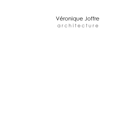
Véronique Joffre
a r c h i t e c t u r e