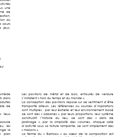
tivités
ux, une
erme de
ection,
tion du
e cours
e jeux,
1
MAV
romède
Les pavillons de métal et de bois, entourés de verdure
nts dans
s’installent « hors du temps et du monde ».
adultes
La conception des pavillons repose sur ce sentiment d’être
mble de
transporté ailleurs. Les références ou sources d’inspirations
sont multiples : par leur échelle et leur environnement boisé
 lieux
ce sont des « cabanes », par leurs proportions, leur système
constructif, l’histoire du lieu, ce sont des « abris de
 associe
jardinage », par la simplicité des volumes, chaque salle
eu, les
d’activité sous sa toiture rampante, ce sont simplement des
onge la
« maisons ».
e plan
La ferme du « Barricou » au cœur de la composition est