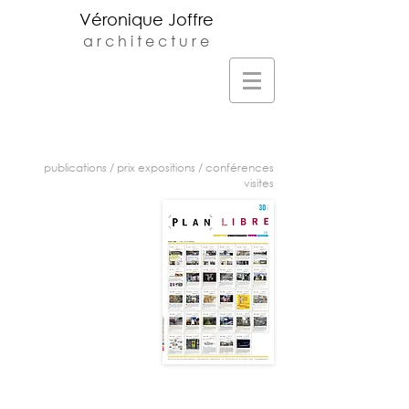
Véronique Joffre
a r c h i t e c t u r e
Veronique Joffre Architecte DPLG -
Agence d'architecture située au 23 rue
monplaisir à Toulouse -
v.joffre@orange.fr
-
05.61.32.81.68
publications
/
prix expositions
/
conférences
visites