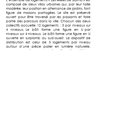
L’ensemble de logements « Les Allées de Balma » est
composé de deux villas urbaines qui, par leur taille
modérée, leur position en alternance de jardins, font
figure de maisons partagées. Le site est préservé
ouvert pour être traversé par les passants et faire
partie des parcours dans la ville. Chacun des deux
collectifs accueille 12 logements : 3 par niveaux sur
4 niveaux. Le bâti forme une figure en U par
niveaux sur 4 niveaux. Le bâti forme une figure en U
ouverte en surplomb au sud-ouest. Le dispositif de
distribution est celui de 3 logements par niveau
autour d’une pièce palier en lumière naturelle,
avec vue sur le paysage et sur l’escalier extérieur.
Les types de logements variés par niveaux, les vastes
paliers communs, les jardins, sont les conditions
offertes pour établir
une vie de voisinage.
Le projet se cale sur la pente du terrain avec des
logements en rdc en surplomb sur le jardin bas et
des stationnements voitures et vélos en lumière
naturelle et avec une vue dégagée. Chaque
logement a la qualité de posséder 2 à 3 orientations
différentes qui offrent différentes lumières et une
véritable ventilation naturelle. La composition de
chaque logement a été retenue pour valoriser la
qualité des pièces de jour. Le séjour et la cuisine sont
associées à une pièce extérieure sous forme d’une
loggia protégée et spacieuse. Prolongement visuel
depuis l’intérieur cette pièce est un véritable lieu
d’usage quotidien dans une région dont le climat
permet une utilisation quasiment toute l’année. Les
habitants y profitent d’une vie extérieure protégés