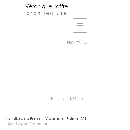
Véronique Joffre
a r c h i t e c t u r e
Veronique Joffre Architecte DPLG -
Agence d'architecture située au 23 rue
monplaisir à Toulouse -
v.joffre@orange.fr
-
05.61.32.81.68
PROJETS <<
1/25
Les allées de Balma - Vidailhan - Balma (31)
-
Saint-Agne Promotion