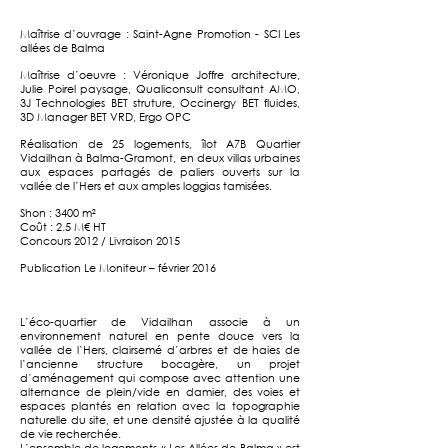
Maîtrise d’ouvrage : Saint-Agne Promotion - SCI Les
allées de Balma
Maîtrise d’oeuvre : Véronique Joffre architecture,
Julie Poirel paysage, Qualiconsult consultant AMO,
3J Technologies BET struture, Occinergy BET fluides,
3D Manager BET VRD, Ergo OPC
Réalisation de 25 logements, îlot A7B Quartier
Vidailhan à Balma-Gramont, en deux villas urbaines
aux espaces partagés de paliers ouverts sur la
vallée de l’Hers et aux amples loggias tamisées.
Shon : 3400 m²
Coût : 2.5 M€ HT
Concours 2012 / Livraison 2015
Publication Le Moniteur – février 2016
L’éco-quartier de Vidailhan associe à un
environnement naturel en pente douce vers la
vallée de l’Hers, clairsemé d’arbres et de haies de
l’ancienne structure bocagère, un projet
d’aménagement qui compose avec attention une
alternance de plein/vide en damier, des voies et
espaces plantés en relation avec la topographie
naturelle du site, et une densité ajustée à la qualité
de vie recherchée.