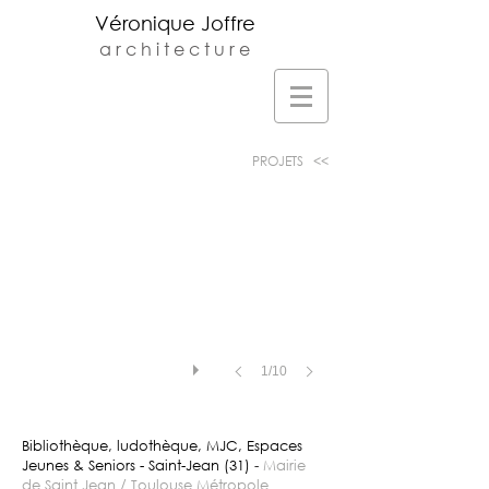
Véronique Joffre
a r c h i t e c t u r e
Veronique Joffre Architecte DPLG -
Agence d'architecture située au 23 rue
monplaisir à Toulouse -
v.joffre@orange.fr
-
05.61.32.81.68
PROJETS <<
1/10
Bibliothèque, ludothèque, MJC, Espaces
Jeunes & Seniors - Saint-Jean (31)
-
Mairie
de Saint Jean / Toulouse Métropole